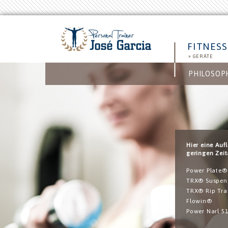
FITNESS
»
GERÄTE
PHILOSOP
Hier eine Auf
geringen Zeit
Power Plate®
TRX® Suspens
TRX® Rip Tra
Flowin®
Power Narl 5